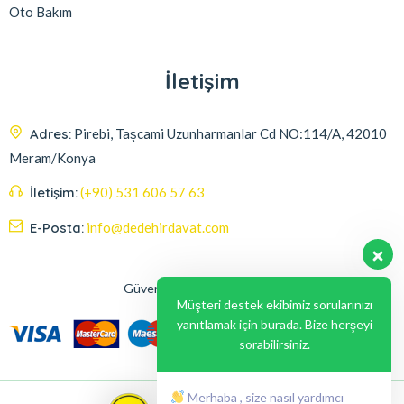
Oto Bakım
İletişim
Adres:
Pirebi, Taşcami Uzunharmanlar Cd NO:114/A, 42010
Meram/Konya
İletişim:
(+90) 531 606 57 63
E-Posta:
info@dedehirdavat.com
Güvenli Ödeme Seçenekleri
Müşteri destek ekibimiz sorularınızı
yanıtlamak için burada. Bize herşeyi
sorabilirsiniz.
Merhaba , size nasıl yardımcı