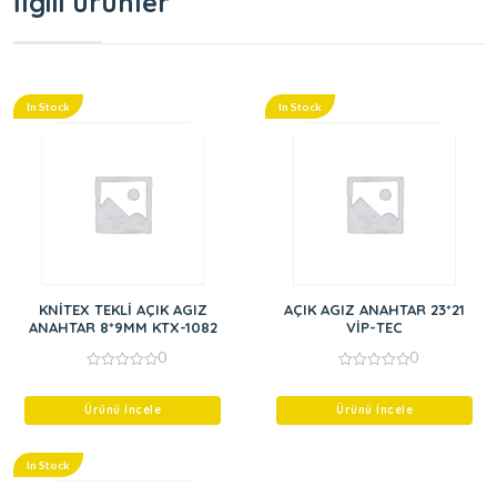
İlgili ürünler
In Stock
In Stock
KNİTEX TEKLİ AÇIK AGIZ
AÇIK AGIZ ANAHTAR 23*21
ANAHTAR 8*9MM KTX-1082
VİP-TEC
0
0
0
0
out
out
of
of
Ürünü İncele
Ürünü İncele
5
5
In Stock