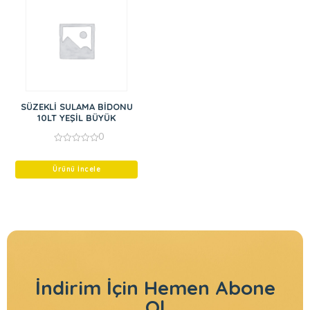
SÜZEKLİ SULAMA BİDONU
10LT YEŞİL BÜYÜK
0
0
out
of
Ürünü İncele
5
İndirim İçin
Hemen Abone
Ol