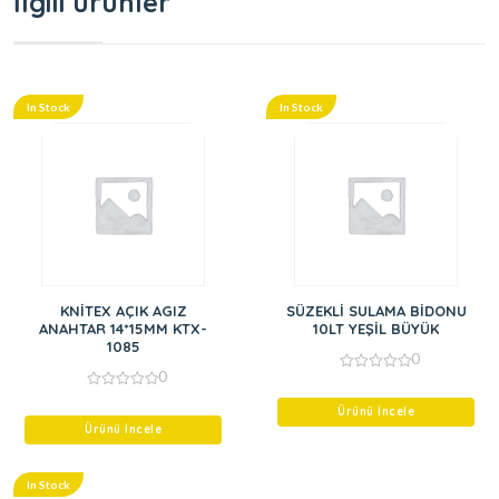
İlgili ürünler
In Stock
In Stock
KNİTEX AÇIK AGIZ
SÜZEKLİ SULAMA BİDONU
ANAHTAR 14*15MM KTX-
10LT YEŞİL BÜYÜK
1085
0
0
0
out
0
of
out
Ürünü İncele
5
of
Ürünü İncele
5
In Stock