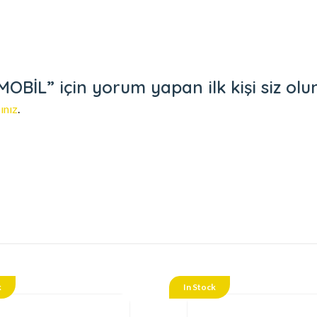
İL” için yorum yapan ilk kişi siz olu
ınız
.
k
In Stock