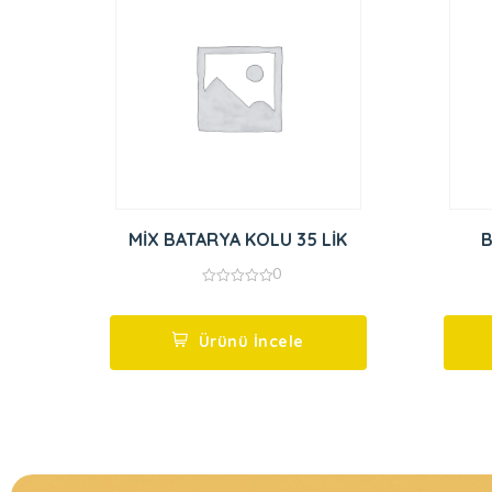
MİX BATARYA KOLU 35 LİK
0
0
out
of
5
Ürünü İncele