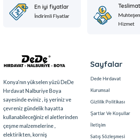
Teslima
En iyi fiyatlar
Muhteşe
İndirimli Fiyatlar
Hizmet
Sayfalar
Dede Hırdavat
Konya'nın yükselen yüzü DeDe
Kurumsal
Hırdavat Nalburiye Boya
sayesinde eviniz , iş yeriniz ve
Gizlilik Politikası
çevreniz gündelik hayatta
Şartlar Ve Koşullar
kullanabileceğiniz el aletlerinden
İletişim
çeşme malzemelerine ,
elektirikten, korniş
Satış Sözleşmesi