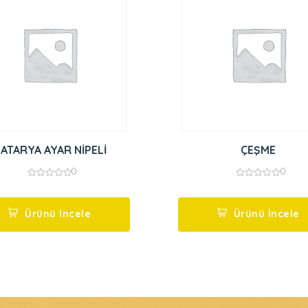
BATARYA AYAR NİPELİ
ÇEŞME
0
0
0
0
out
out
of
of
5
5
Ürünü İncele
Ürünü İncele