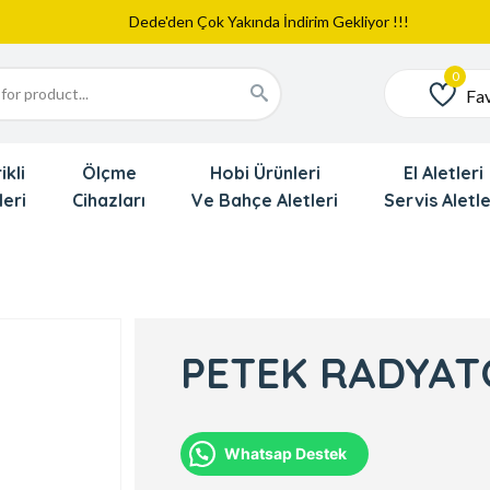
Web Sitemiz Yayında
Yeni Eklenen Ürünlerimizi İnceledinizmi ?
Dede'den Çok Yakında İndirim Gekliyor !!!
Fav
Favoriler
ikli
Ölçme
Hobi Ürünleri
El Aletleri
leri
Cihazları
Ve Bahçe Aletleri
Servis Aletle
PETEK RADYAT
Whatsap Destek