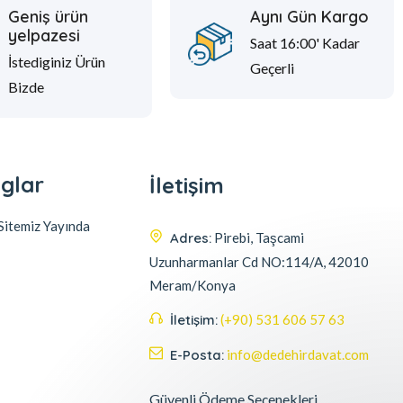
Geniş ürün
Aynı Gün Kargo
yelpazesi
Saat 16:00' Kadar
İstediginiz Ürün
Geçerli
Bizde
glar
İletişim
itemiz Yayında
Adres:
Pirebi, Taşcami
Uzunharmanlar Cd NO:114/A, 42010
Meram/Konya
İletişim:
(+90) 531 606 57 63
E-Posta:
info@dedehirdavat.com
Güvenli Ödeme Seçenekleri
Müşteri destek ekibimiz