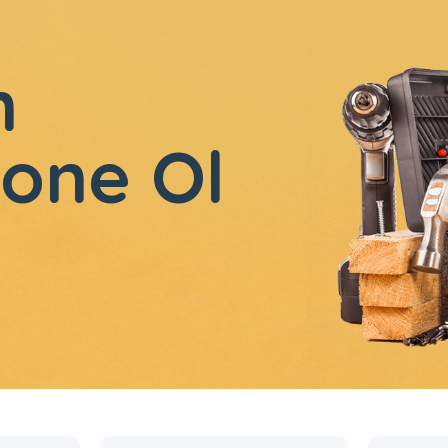
n
one Ol