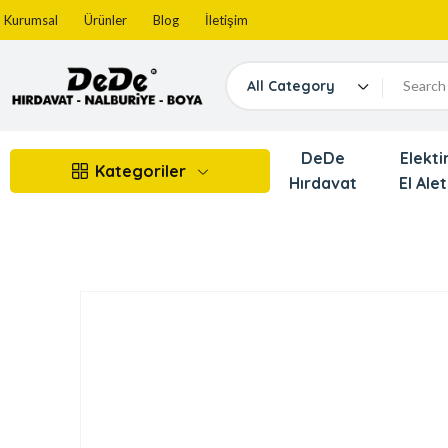
Kurumsal
Ürünler
Blog
İletişim
All Category
DeDe
Elektir
Kategoriler
Hırdavat
El Alet