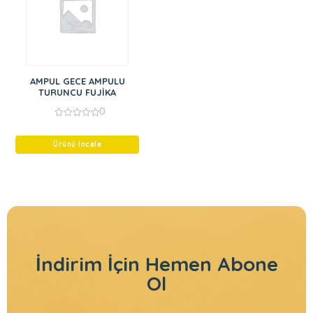
AMPUL GECE AMPULU
TURUNCU FUJİKA
0
0
out
of
Ürünü İncele
5
İndirim İçin
Hemen Abone
Ol