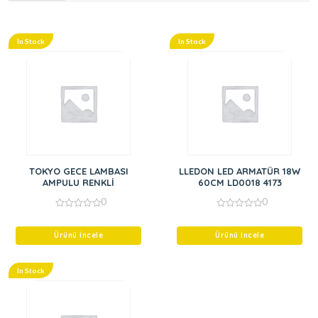
In Stock
In Stock
TOKYO GECE LAMBASI
LLEDON LED ARMATÜR 18W
AMPULU RENKLİ
60CM LD0018 4173
0
0
0
0
out
out
of
of
Ürünü İncele
Ürünü İncele
5
5
In Stock