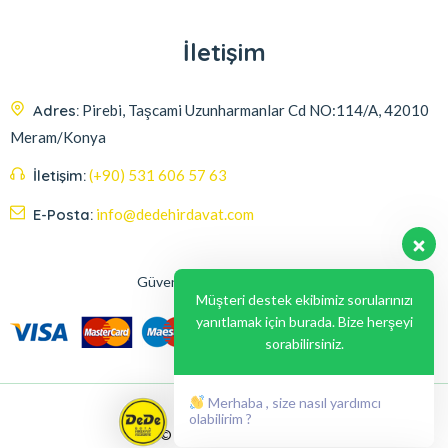
İletişim
Adres:
Pirebi, Taşcami Uzunharmanlar Cd NO:114/A, 42010
Meram/Konya
İletişim:
(+90) 531 606 57 63
E-Posta:
info@dedehirdavat.com
Güvenli Ödeme Seçenekleri
Müşteri destek ekibimiz sorularınızı
yanıtlamak için burada. Bize herşeyi
sorabilirsiniz.
Merhaba , size nasıl yardımcı
olabilirim ?
© 2024, Liabil Dizayn