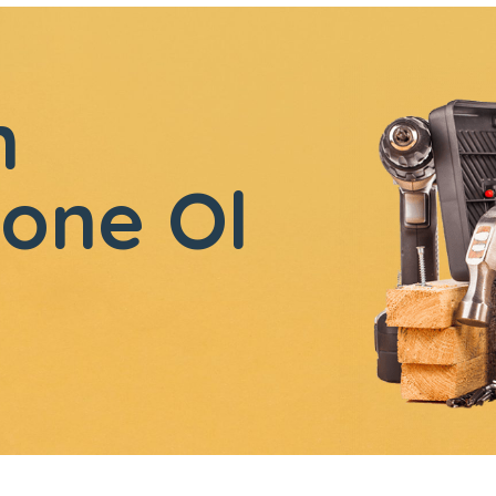
n
one Ol