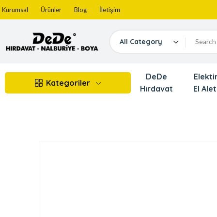
Kurumsal
Ürünler
Blog
İletişim
All Category
DeDe
Elektir
Kategoriler
Hırdavat
El Alet