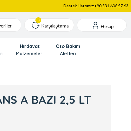
Destek Hattımız:+90 531 606 57 63
Karşılaştırma
oriler
Hesap
Hırdavat
Oto Bakım
ri
Malzemeleri
Aletleri
NS A BAZI 2,5 LT