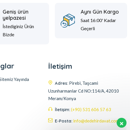
Geniş ürün
Aynı Gün Kargo
yelpazesi
Saat 16:00' Kadar
İstediginiz Ürün
Geçerli
Bizde
glar
İletişim
itemiz Yayında
Adres:
Pirebi, Taşcami
Uzunharmanlar Cd NO:114/A, 42010
Meram/Konya
İletişim:
(+90) 531 606 57 63
E-Posta:
info@dedehirdavat.com