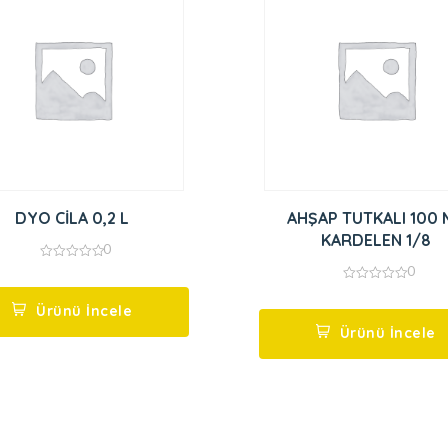
DYO CİLA 0,2 L
AHŞAP TUTKALI 100 
KARDELEN 1/8
0
0
0
out
0
of
out
5
Ürünü İncele
of
5
Ürünü İncele