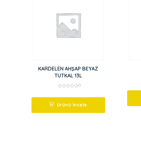
KARDELEN AHŞAP BEYAZ
TUTKAL 13L
0
0
out
of
5
Ürünü İncele