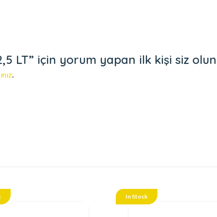
 LT” için yorum yapan ilk kişi siz olun
ınız
.
k
In Stock