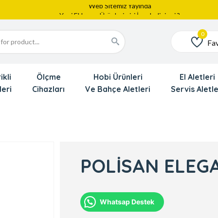
Web Sitemiz Yayında
Yeni Eklenen Ürünlerimizi İnceledinizmi ?
Dede'den Çok Yakında İndirim Gekliyor !!!
Fav
Favoriler
ikli
Ölçme
Hobi Ürünleri
El Aletleri
leri
Cihazları
Ve Bahçe Aletleri
Servis Aletle
POLİSAN ELEGA
Whatsap Destek