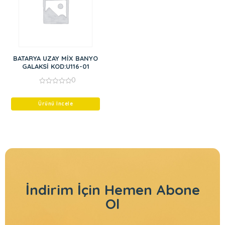
BATARYA UZAY MİX BANYO
GALAKSİ KOD:U116-01
0
0
out
of
Ürünü İncele
5
İndirim İçin
Hemen Abone
Ol