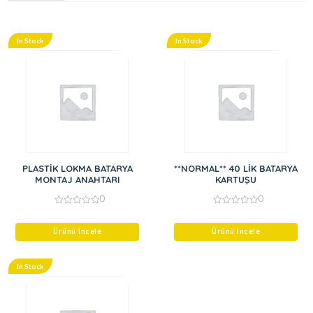
In Stock
In Stock
PLASTİK LOKMA BATARYA
**NORMAL** 40 LİK BATARYA
MONTAJ ANAHTARI
KARTUŞU
0
0
0
0
out
out
of
of
Ürünü İncele
Ürünü İncele
5
5
In Stock