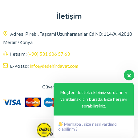
İletişim
Adres:
Pirebi, Taşcami Uzunharmanlar Cd NO:114/A, 42010
Meram/Konya
İletişim:
(+90) 531 606 57 63
E-Posta:
info@dedehirdavat.com
Güvenli Ödeme Seçenekleri
Müşteri destek ekibimiz sorularınızı
yanıtlamak için burada. Bize herşeyi
sorabilirsiniz.
Merhaba , size nasıl yardımcı
olabilirim ?
© 2024, Liabil Dizayn