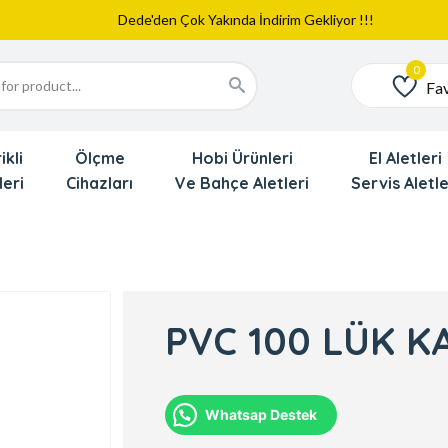
Web Sitemiz Yayında
Yeni Eklenen Ürünlerimizi İnceledinizmi ?
Dede'den Çok Yakında İndirim Gekliyor !!!
Fav
Favoriler
ikli
Ölçme
Hobi Ürünleri
El Aletleri
leri
Cihazları
Ve Bahçe Aletleri
Servis Aletle
PVC 100 LÜK 
Whatsap Destek