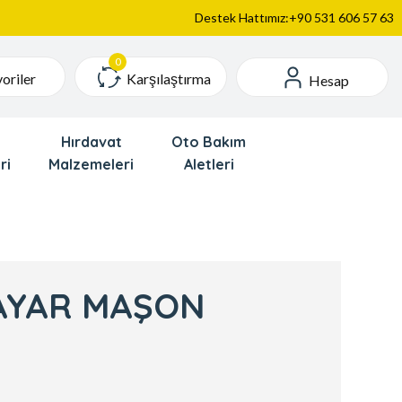
Destek Hattımız:+90 531 606 57 63
Karşılaştırma
oriler
Hesap
Hırdavat
Oto Bakım
ri
Malzemeleri
Aletleri
KAYAR MAŞON