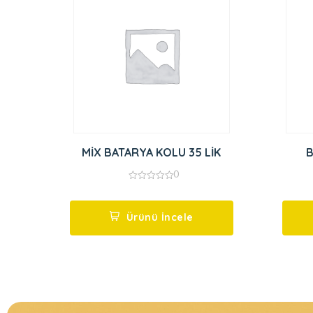
MİX BATARYA KOLU 35 LİK
0
0
out
of
5
Ürünü İncele