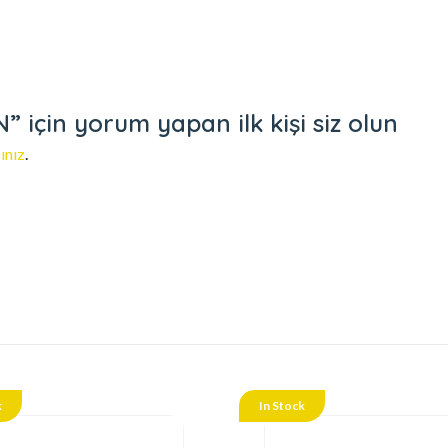
için yorum yapan ilk kişi siz olun
ınız
.
k
In Stock