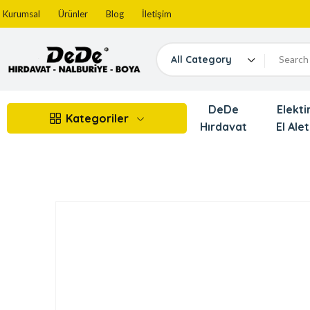
Kurumsal
Ürünler
Blog
İletişim
All Category
DeDe
Elektir
Kategoriler
Hırdavat
El Alet