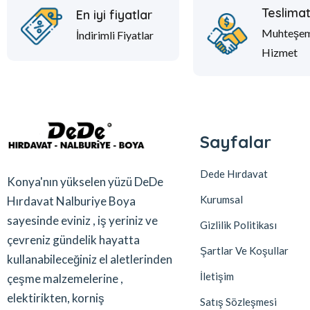
Teslima
En iyi fiyatlar
Muhteşe
İndirimli Fiyatlar
Hizmet
Sayfalar
Dede Hırdavat
Konya'nın yükselen yüzü DeDe
Kurumsal
Hırdavat Nalburiye Boya
sayesinde eviniz , iş yeriniz ve
Gizlilik Politikası
çevreniz gündelik hayatta
Şartlar Ve Koşullar
kullanabileceğiniz el aletlerinden
İletişim
çeşme malzemelerine ,
elektirikten, korniş
Satış Sözleşmesi