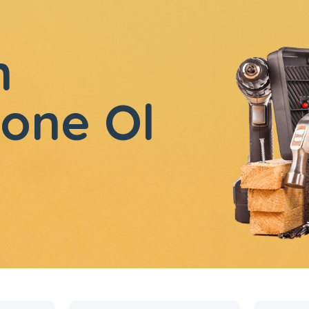
n
one Ol