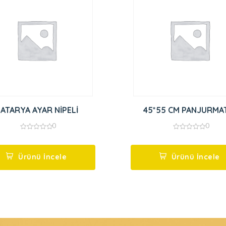
BATARYA AYAR NİPELİ
45*55 CM PANJURMA
0
0
0
0
out
out
of
of
5
5
Ürünü İncele
Ürünü İncele