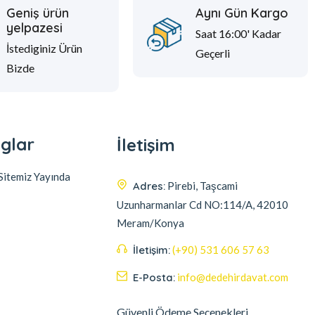
Geniş ürün
Aynı Gün Kargo
yelpazesi
Saat 16:00' Kadar
İstediginiz Ürün
Geçerli
Bizde
glar
İletişim
itemiz Yayında
Adres:
Pirebi, Taşcami
Uzunharmanlar Cd NO:114/A, 42010
Meram/Konya
İletişim:
(+90) 531 606 57 63
E-Posta:
info@dedehirdavat.com
Güvenli Ödeme Seçenekleri
Müşteri destek ekibimiz