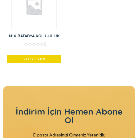
MİX BATARYA KOLU 40 LIK
0
0
out
of
Ürünü İncele
5
İndirim İçin
Hemen Abone
Ol
E-posta Adresinizi Girmeniz Yeterlidir.