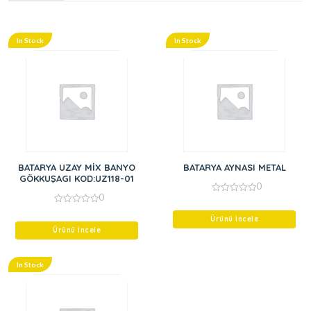
In Stock
In Stock
BATARYA UZAY MİX BANYO
BATARYA AYNASI METAL
GÖKKUŞAGI KOD:UZ118-01
0
0
0
out
0
of
out
Ürünü İncele
5
of
Ürünü İncele
5
In Stock