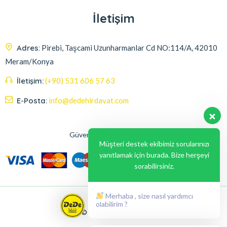
İletişim
Adres:
Pirebi, Taşcami Uzunharmanlar Cd NO:114/A, 42010
Meram/Konya
İletişim:
(+90) 531 606 57 63
E-Posta:
info@dedehirdavat.com
Güvenli Ödeme Seçenekleri
Müşteri destek ekibimiz sorularınızı
yanıtlamak için burada. Bize herşeyi
sorabilirsiniz.
Merhaba , size nasıl yardımcı
olabilirim ?
© 2024, Liabil Dizayn