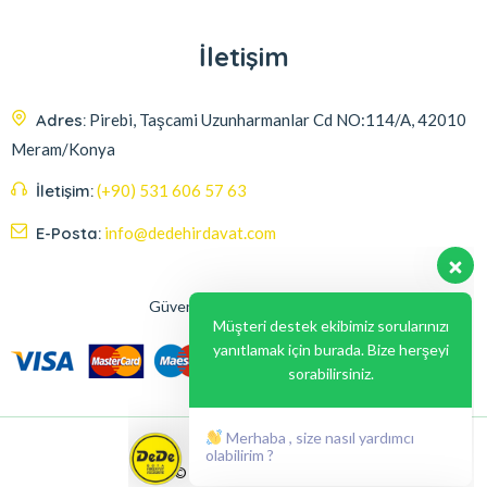
İletişim
Adres:
Pirebi, Taşcami Uzunharmanlar Cd NO:114/A, 42010
Meram/Konya
İletişim:
(+90) 531 606 57 63
E-Posta:
info@dedehirdavat.com
Güvenli Ödeme Seçenekleri
Müşteri destek ekibimiz sorularınızı
yanıtlamak için burada. Bize herşeyi
sorabilirsiniz.
Merhaba , size nasıl yardımcı
olabilirim ?
© 2024, Liabil Dizayn