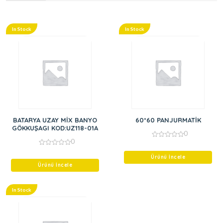
In Stock
In Stock
BATARYA UZAY MİX BANYO
60*60 PANJURMATİK
GÖKKUŞAGI KOD:UZ118-01A
0
0
0
out
0
of
out
Ürünü İncele
5
of
Ürünü İncele
5
In Stock