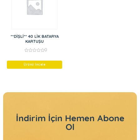
**DİŞLİ** 40 LİK BATARYA
KARTUŞU
0
0
out
of
Ürünü İncele
5
İndirim İçin
Hemen Abone
Ol