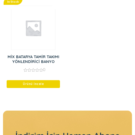
In Stock
MİX BATARYA TAMİR TAKIMI
YÖNLENDİRİCİ BANYO
0
0
out
of
Ürünü İncele
5