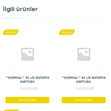
İlgili ürünler
In Stock
In Stock
**NORMAL** 35 LİK BATARYA
**NORMAL** 40 LİK BATARYA
KARTUŞU
KARTUŞU
0
0
0
0
out
out
of
of
Ürünü İncele
Ürünü İncele
5
5