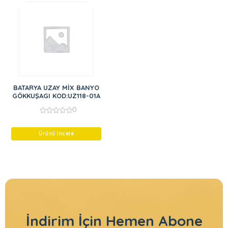
BATARYA UZAY MİX BANYO
GÖKKUŞAGI KOD:UZ118-01A
0
0
out
of
Ürünü İncele
5
İndirim İçin
Hemen Abone