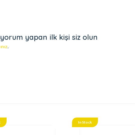
yorum yapan ilk kişi siz olun
ınız
.
k
In Stock