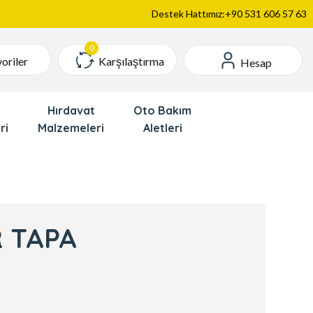
Destek Hattımız:+90 531 606 57 63
Karşılaştırma
oriler
Hesap
Hırdavat
Oto Bakım
ri
Malzemeleri
Aletleri
R TAPA