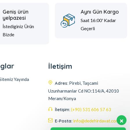
Geniş ürün
Aynı Gün Kargo
yelpazesi
Saat 16:00' Kadar
İstediginiz Ürün
Geçerli
Bizde
glar
İletişim
itemiz Yayında
Adres:
Pirebi, Taşcami
Uzunharmanlar Cd NO:114/A, 42010
Meram/Konya
İletişim:
(+90) 531 606 57 63
E-Posta:
info@dedehirdavat.com