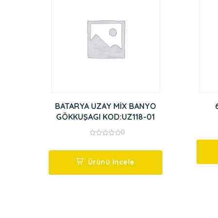
BATARYA UZAY MİX BANYO
GÖKKUŞAGI KOD:UZ118-01
0
0
out
of
5
Ürünü İncele