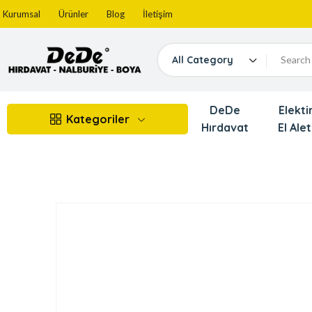
Kurumsal
Ürünler
Blog
İletişim
All Category
DeDe
Elektir
Kategoriler
Hırdavat
El Alet