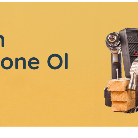
n
one Ol