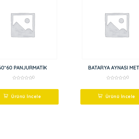
60*60 PANJURMATİK
BATARYA AYNASI ME
0
0
0
0
out
out
of
of
5
5
Ürünü İncele
Ürünü İncele