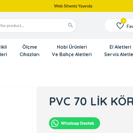
Web Sitemiz Yayında
Yeni Eklenen Ürünlerimizi İnceledinizmi ?
Dede'den Çok Yakında İndirim Gekliyor !!!
Fav
Favoriler
ikli
Ölçme
Hobi Ürünleri
El Aletleri
leri
Cihazları
Ve Bahçe Aletleri
Servis Aletle
PVC 70 LİK KÖ
Whatsap Destek