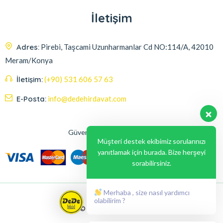
İletişim
Adres:
Pirebi, Taşcami Uzunharmanlar Cd NO:114/A, 42010
Meram/Konya
İletişim:
(+90) 531 606 57 63
E-Posta:
info@dedehirdavat.com
Güvenli Ödeme Seçenekleri
Müşteri destek ekibimiz sorularınızı
yanıtlamak için burada. Bize herşeyi
sorabilirsiniz.
Merhaba , size nasıl yardımcı
olabilirim ?
© 2024, Liabil Dizayn