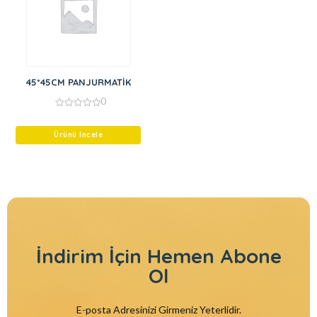
45*45CM PANJURMATİK
0
0
out
of
Ürünü İncele
5
İndirim İçin
Hemen Abone
Ol
E-posta Adresinizi Girmeniz Yeterlidir.