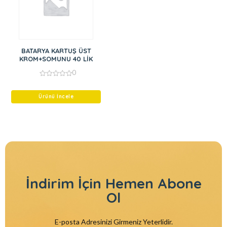
BATARYA KARTUŞ ÜST
KROM+SOMUNU 40 LİK
0
0
out
of
Ürünü İncele
5
İndirim İçin
Hemen Abone
Ol
E-posta Adresinizi Girmeniz Yeterlidir.