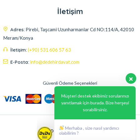
İletişim
Adres:
Pirebi, Taşcami Uzunharmanlar Cd NO:114/A, 42010
Meram/Konya
İletişim:
(+90) 531 606 57 63
E-Posta:
info@dedehirdavat.com
Güvenli Ödeme Seçenekleri
Müşteri destek ekibimiz sorularınızı
yanıtlamak için burada. Bize herşeyi
sorabilirsiniz.
Merhaba , size nasıl yardımcı
olabilirim ?
© 2024, Liabil Dizayn