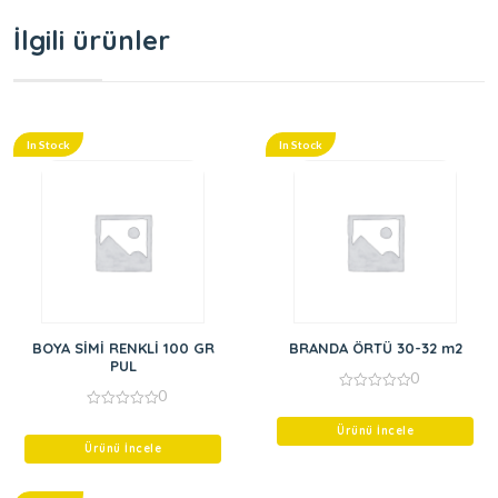
İlgili ürünler
In Stock
In Stock
BOYA SİMİ RENKLİ 100 GR
BRANDA ÖRTÜ 30-32 m2
PUL
0
0
0
out
0
of
out
Ürünü İncele
5
of
Ürünü İncele
5