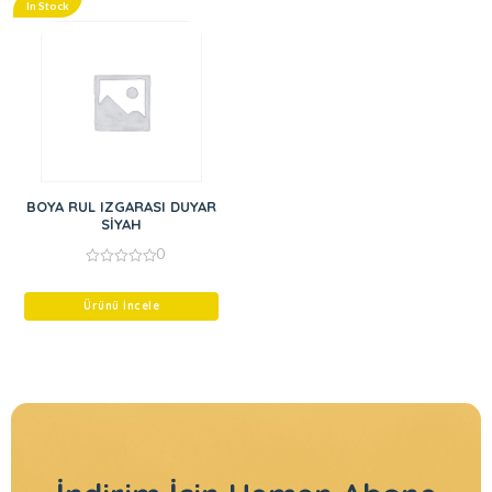
In Stock
BOYA RUL IZGARASI DUYAR
SİYAH
0
0
out
of
Ürünü İncele
5