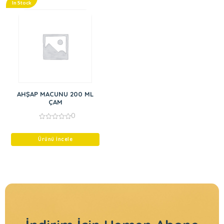
In Stock
AHŞAP MACUNU 200 ML
ÇAM
0
0
out
of
Ürünü İncele
5