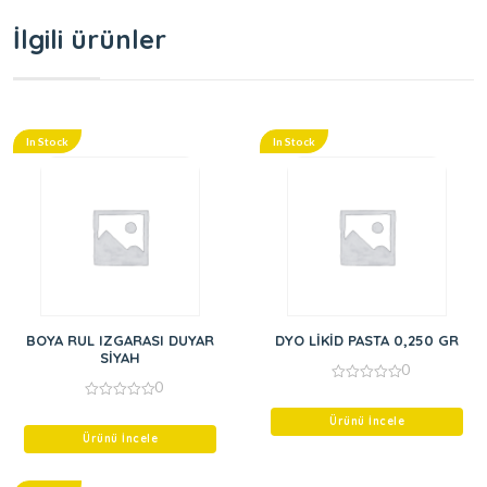
İlgili ürünler
In Stock
In Stock
BOYA RUL IZGARASI DUYAR
DYO LİKİD PASTA 0,250 GR
SİYAH
0
0
0
out
0
of
out
Ürünü İncele
5
of
Ürünü İncele
5