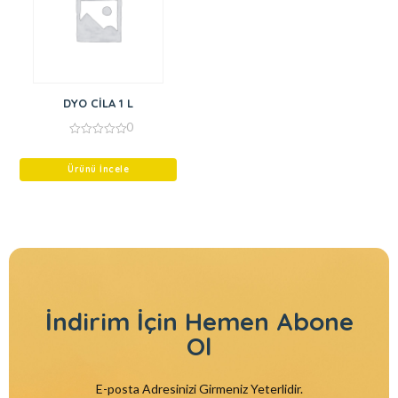
DYO CİLA 1 L
0
0
out
of
Ürünü İncele
5
İndirim İçin
Hemen Abone
Ol
E-posta Adresinizi Girmeniz Yeterlidir.