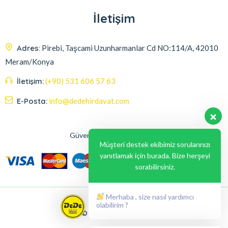
İletişim
Adres:
Pirebi, Taşcami Uzunharmanlar Cd NO:114/A, 42010
Meram/Konya
İletişim:
(+90) 531 606 57 63
E-Posta:
info@dedehirdavat.com
Güvenli Ödeme Seçenekleri
Müşteri destek ekibimiz sorularınızı
yanıtlamak için burada. Bize herşeyi
sorabilirsiniz.
Merhaba , size nasıl yardımcı
olabilirim ?
© 2024, Liabil Dizayn