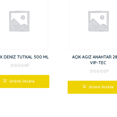
SELSİX DENİZ TUTKAL 500 ML
AÇIK AGIZ ANAHTAR 2
VIP-TEC
0
0
0
out
0
of
out
5
Ürünü İncele
of
5
Ürünü İncele