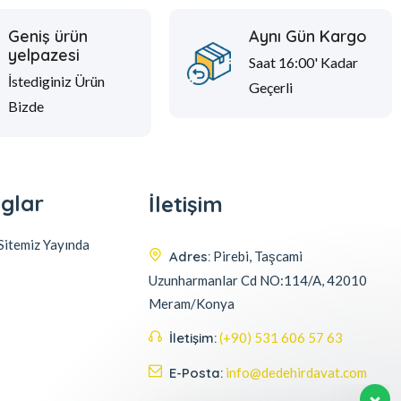
Geniş ürün
Aynı Gün Kargo
yelpazesi
Saat 16:00' Kadar
İstediginiz Ürün
Geçerli
Bizde
glar
İletişim
itemiz Yayında
Adres:
Pirebi, Taşcami
Uzunharmanlar Cd NO:114/A, 42010
Meram/Konya
İletişim:
(+90) 531 606 57 63
E-Posta:
info@dedehirdavat.com