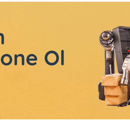
n
one Ol