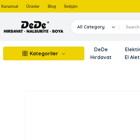
Kurumsal
Ürünler
Blog
İletişim
All Category
DeDe
Elektir
Kategoriler
Hırdavat
El Alet