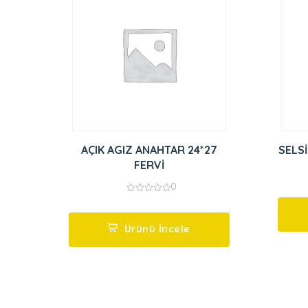
AÇIK AGIZ ANAHTAR 24*27
FERVİ
0
0
out
of
5
Ürünü İncele