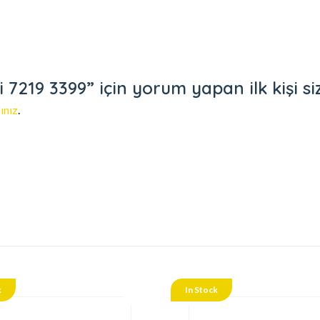
7219 3399” için yorum yapan ilk kişi si
ınız
.
k
In Stock