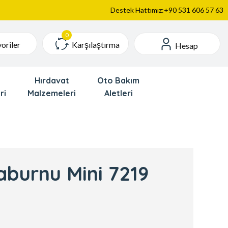
Destek Hattımız:+90 531 606 57 63
Karşılaştırma
oriler
Hesap
Hırdavat
Oto Bakım
ri
Malzemeleri
Aletleri
aburnu Mini 7219