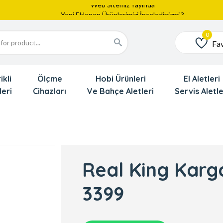
Web Sitemiz Yayında
Yeni Eklenen Ürünlerimizi İnceledinizmi ?
Dede'den Çok Yakında İndirim Gekliyor !!!
Fav
Favoriler
ikli
Ölçme
Hobi Ürünleri
El Aletleri
leri
Cihazları
Ve Bahçe Aletleri
Servis Aletle
Real King Karg
3399