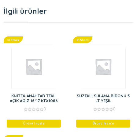
İlgili ürünler
In Stock
In Stock
KNİTEX ANAHTAR TEKLİ
SÜZEKLİ SULAMA BİDONU 5
AÇIK AGIZ 16*17 KTX1086
LT YEŞİL
0
0
0
0
out
out
of
of
Ürünü İncele
Ürünü İncele
5
5