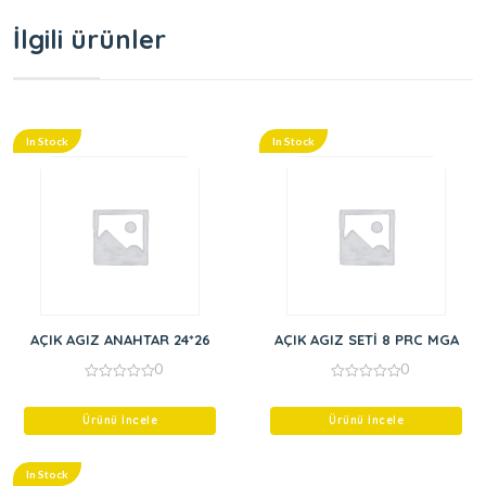
İlgili ürünler
In Stock
In Stock
AÇIK AGIZ ANAHTAR 24*26
AÇIK AGIZ SETİ 8 PRC MGA
0
0
0
0
out
out
of
of
Ürünü İncele
Ürünü İncele
5
5
In Stock