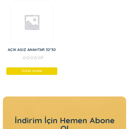
AÇIK AGIZ ANAHTAR 32*30
0
0
out
of
Ürünü İncele
5
İndirim İçin
Hemen Abone
Ol