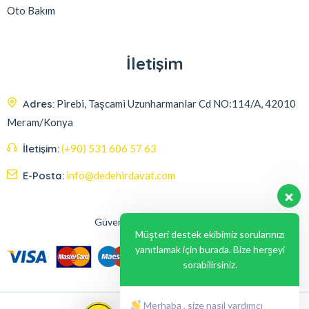
Oto Bakım
İletişim
Adres:
Pirebi, Taşcami Uzunharmanlar Cd NO:114/A, 42010
Meram/Konya
İletişim:
(+90) 531 606 57 63
E-Posta:
info@dedehirdavat.com
Güvenli Ödeme Seçenekleri
Müşteri destek ekibimiz sorularınızı
yanıtlamak için burada. Bize herşeyi
sorabilirsiniz.
Merhaba , size nasıl yardımcı