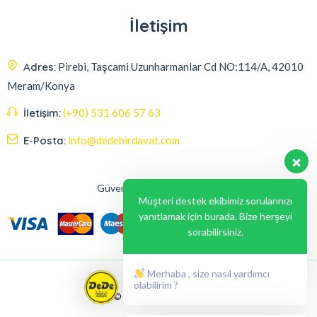
İletişim
Adres:
Pirebi, Taşcami Uzunharmanlar Cd NO:114/A, 42010
Meram/Konya
İletişim:
(+90) 531 606 57 63
E-Posta:
info@dedehirdavat.com
Güvenli Ödeme Seçenekleri
Müşteri destek ekibimiz sorularınızı
yanıtlamak için burada. Bize herşeyi
sorabilirsiniz.
Merhaba , size nasıl yardımcı
olabilirim ?
© 2024, Liabil Dizayn