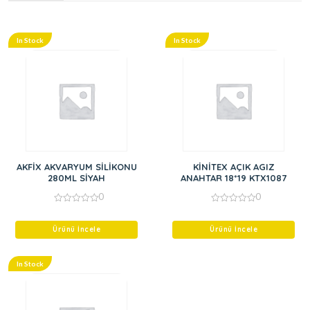
In Stock
In Stock
AKFİX AKVARYUM SİLİKONU
KİNİTEX AÇIK AGIZ
280ML SİYAH
ANAHTAR 18*19 KTX1087
0
0
0
0
out
out
of
of
Ürünü İncele
Ürünü İncele
5
5
In Stock