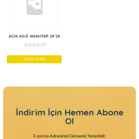
AÇIK AGIZ ANAHTAR 24*26
0
0
out
of
Ürünü İncele
5
İndirim İçin
Hemen Abone
Ol
E-posta Adresinizi Girmeniz Yeterlidir.