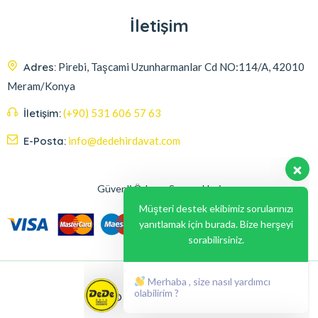
İletişim
Adres:
Pirebi, Taşcami Uzunharmanlar Cd NO:114/A, 42010
Meram/Konya
İletişim:
(+90) 531 606 57 63
E-Posta:
info@dedehirdavat.com
Güvenli Ödeme Seçenekleri
Müşteri destek ekibimiz sorularınızı
yanıtlamak için burada. Bize herşeyi
sorabilirsiniz.
Merhaba , size nasıl yardımcı
olabilirim ?
© 2024, Liabil Dizayn