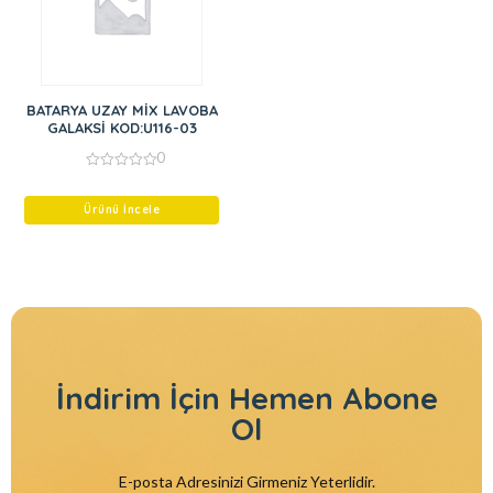
BATARYA UZAY MİX LAVOBA
GALAKSİ KOD:U116-03
0
0
out
of
Ürünü İncele
5
İndirim İçin
Hemen Abone
Ol
E-posta Adresinizi Girmeniz Yeterlidir.