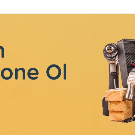
n
one Ol