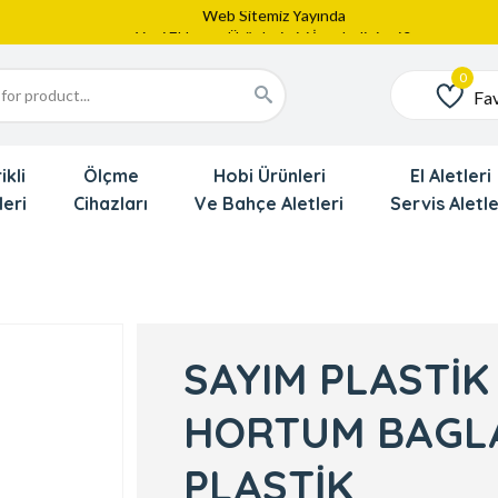
Web Sitemiz Yayında
Yeni Eklenen Ürünlerimizi İnceledinizmi ?
Dede'den Çok Yakında İndirim Gekliyor !!!
Fav
Favoriler
ikli
Ölçme
Hobi Ürünleri
El Aletleri
leri
Cihazları
Ve Bahçe Aletleri
Servis Aletle
SAYIM PLASTİK
HORTUM BAGL
PLASTİK