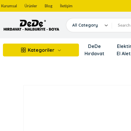
Kurumsal
Ürünler
Blog
İletişim
All Category
DeDe
Elektir
Kategoriler
Hırdavat
El Alet