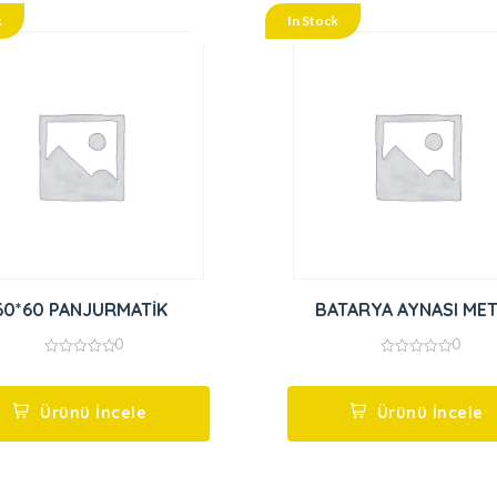
k
In Stock
60*60 PANJURMATİK
BATARYA AYNASI ME
0
0
0
0
out
out
of
of
5
5
Ürünü İncele
Ürünü İncele