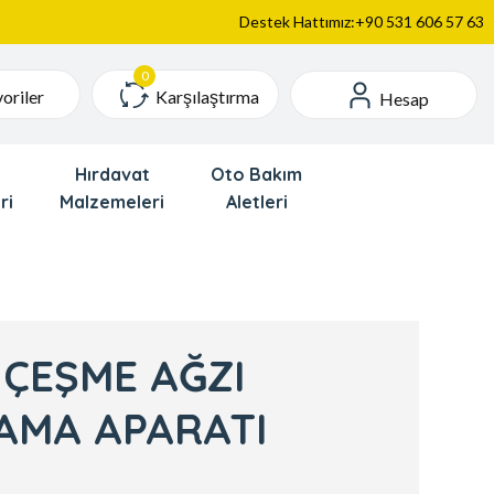
Destek Hattımız:+90 531 606 57 63
Karşılaştırma
oriler
Hesap
Hırdavat
Oto Bakım
ri
Malzemeleri
Aletleri
 ÇEŞME AĞZI
AMA APARATI