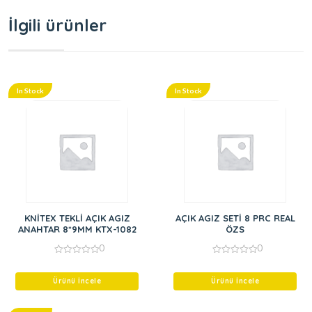
İlgili ürünler
In Stock
In Stock
KNİTEX TEKLİ AÇIK AGIZ
AÇIK AGIZ SETİ 8 PRC REAL
ANAHTAR 8*9MM KTX-1082
ÖZS
0
0
0
0
out
out
of
of
Ürünü İncele
Ürünü İncele
5
5