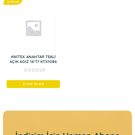
In Stock
KNİTEX ANAHTAR TEKLİ
AÇIK AGIZ 16*17 KTX1086
0
0
out
of
Ürünü İncele
5