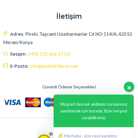
İletişim
Adres:
Pirebi, Taşcami Uzunharmanlar Cd NO:114/A, 42010
Meram/Konya
İletişim:
(+90) 531 606 57 63
E-Posta:
info@dedehirdavat.com
Güvenli Ödeme Seçenekleri
Müşteri destek ekibimiz sorularınızı
yanıtlamak için burada. Bize herşeyi
sorabilirsiniz.
Merhaba , size nasıl yardımcı
olabilirim ?
© 2024, Liabil Dizayn