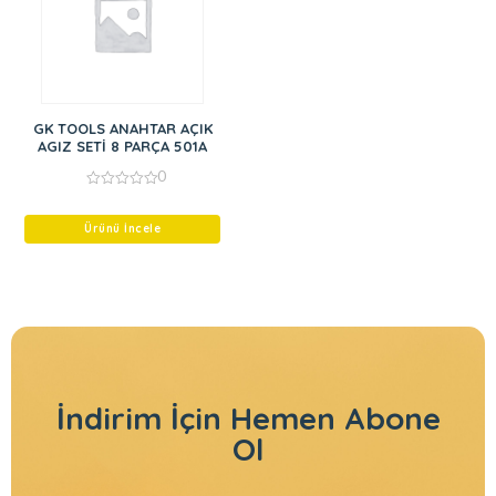
GK TOOLS ANAHTAR AÇIK
AGIZ SETİ 8 PARÇA 501A
0
0
out
of
Ürünü İncele
5
İndirim İçin
Hemen Abone
Ol