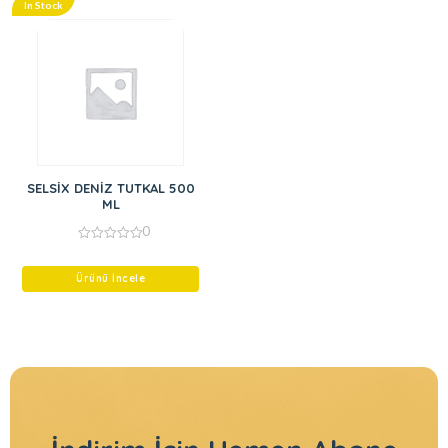
In Stock
SELSİX DENİZ TUTKAL 500
ML
0
0
out
of
Ürünü İncele
5