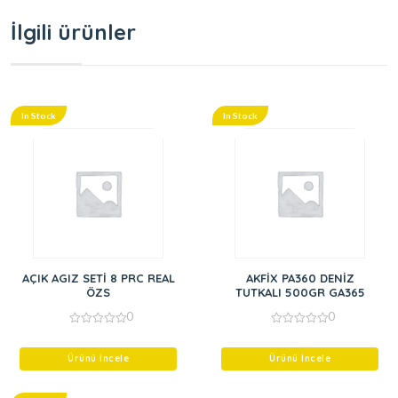
İlgili ürünler
In Stock
In Stock
AÇIK AGIZ SETİ 8 PRC REAL
AKFİX PA360 DENİZ
ÖZS
TUTKALI 500GR GA365
0
0
0
0
out
out
of
of
Ürünü İncele
Ürünü İncele
5
5