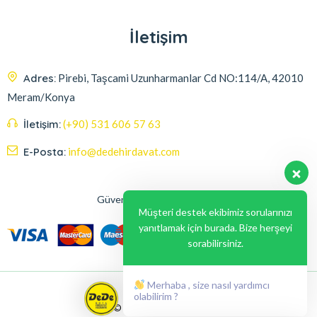
İletişim
Adres:
Pirebi, Taşcami Uzunharmanlar Cd NO:114/A, 42010
Meram/Konya
İletişim:
(+90) 531 606 57 63
E-Posta:
info@dedehirdavat.com
Güvenli Ödeme Seçenekleri
Müşteri destek ekibimiz sorularınızı
yanıtlamak için burada. Bize herşeyi
sorabilirsiniz.
Merhaba , size nasıl yardımcı
olabilirim ?
© 2024, Liabil Dizayn