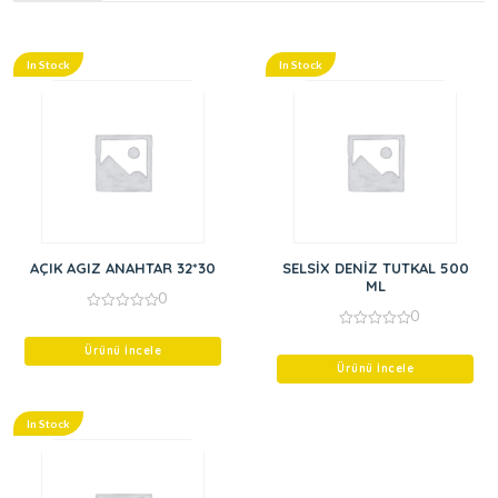
In Stock
In Stock
AÇIK AGIZ ANAHTAR 32*30
SELSİX DENİZ TUTKAL 500
ML
0
0
0
out
0
of
Ürünü İncele
out
5
of
Ürünü İncele
5
In Stock