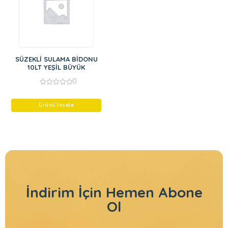
SÜZEKLİ SULAMA BİDONU
10LT YEŞİL BÜYÜK
0
0
out
of
Ürünü İncele
5
İndirim İçin
Hemen Abone
Ol