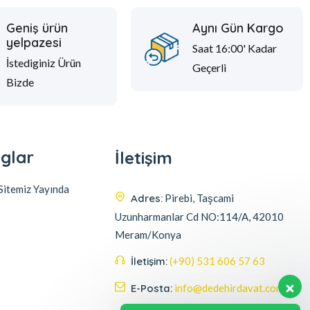
Geniş ürün
Aynı Gün Kargo
yelpazesi
Saat 16:00' Kadar
İstediginiz Ürün
Geçerli
Bizde
glar
İletişim
itemiz Yayında
Adres:
Pirebi, Taşcami
Uzunharmanlar Cd NO:114/A, 42010
Meram/Konya
İletişim:
(+90) 531 606 57 63
E-Posta:
info@dedehirdavat.com