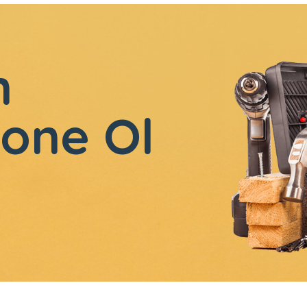
n
one Ol