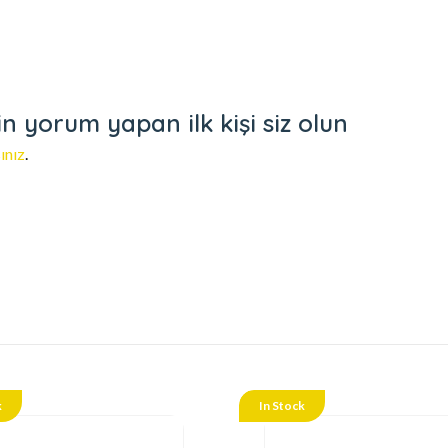
 yorum yapan ilk kişi siz olun
ınız
.
k
In Stock