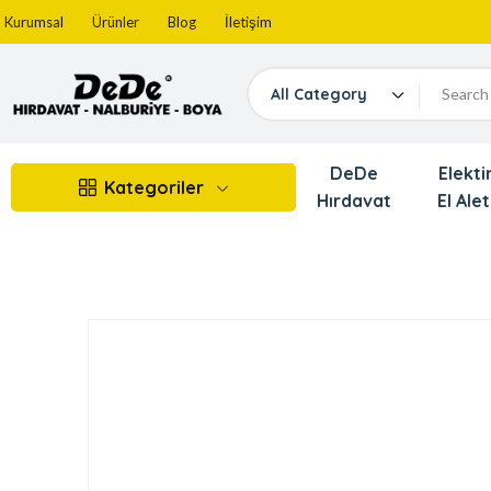
Kurumsal
Ürünler
Blog
İletişim
All Category
DeDe
Elektir
Kategoriler
Hırdavat
El Alet