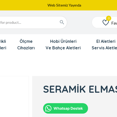
Web Sitemiz Yayında
Yeni Eklenen Ürünlerimizi İnceledinizmi ?
Dede'den Çok Yakında İndirim Gekliyor !!!
Fav
Favoriler
ikli
Ölçme
Hobi Ürünleri
El Aletleri
leri
Cihazları
Ve Bahçe Aletleri
Servis Aletle
SERAMİK ELMAS
Whatsap Destek