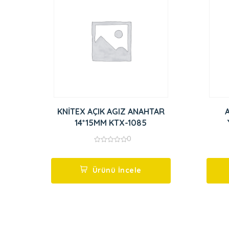
KNİTEX AÇIK AGIZ ANAHTAR
14*15MM KTX-1085
0
0
out
of
5
Ürünü İncele