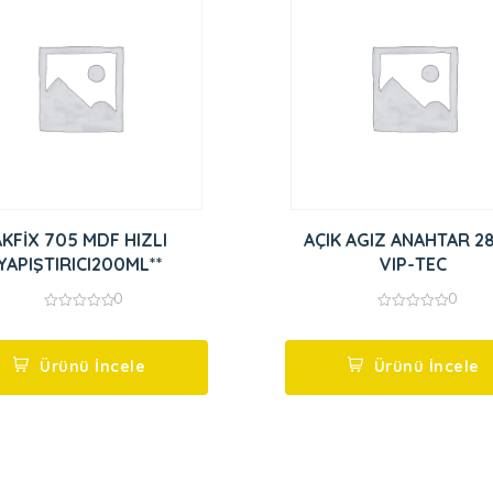
AKFİX 705 MDF HIZLI
AÇIK AGIZ ANAHTAR 2
YAPIŞTIRICI200ML**
VIP-TEC
0
0
0
0
out
out
of
of
5
5
Ürünü İncele
Ürünü İncele