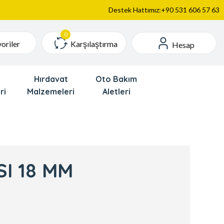
Destek Hattımız:+90 531 606 57 63
Karşılaştırma
oriler
Hesap
Hırdavat
Oto Bakım
ri
Malzemeleri
Aletleri
I 18 MM