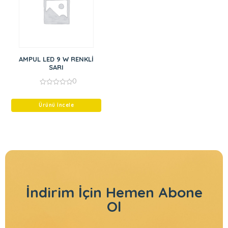
AMPUL LED 9 W RENKLİ
SARI
0
0
out
of
Ürünü İncele
5
İndirim İçin
Hemen Abone
Ol