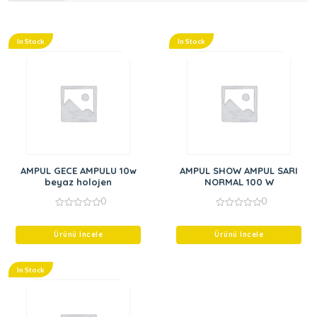
In Stock
In Stock
AMPUL GECE AMPULU 10w
AMPUL SHOW AMPUL SARI
beyaz holojen
NORMAL 100 W
0
0
0
0
out
out
of
of
Ürünü İncele
Ürünü İncele
5
5
In Stock