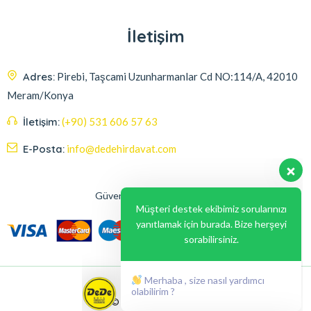
İletişim
Adres:
Pirebi, Taşcami Uzunharmanlar Cd NO:114/A, 42010
Meram/Konya
İletişim:
(+90) 531 606 57 63
E-Posta:
info@dedehirdavat.com
Güvenli Ödeme Seçenekleri
Müşteri destek ekibimiz sorularınızı
yanıtlamak için burada. Bize herşeyi
sorabilirsiniz.
Merhaba , size nasıl yardımcı
olabilirim ?
© 2024, Liabil Dizayn