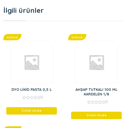
İlgili ürünler
In Stock
In Stock
DYO LİKİD PASTA 0,5 L
AHŞAP TUTKALI 100 ML
KARDELEN 1/8
0
0
0
out
0
of
Ürünü İncele
out
5
of
Ürünü İncele
5