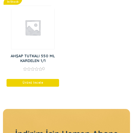
In Stock
AHŞAP TUTKALI 550 ML
KARDELEN 1/1
0
0
out
of
Ürünü İncele
5