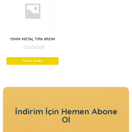
15MM METAL TIPA KROM
0
0
out
of
Ürünü İncele
5
İndirim İçin
Hemen Abone
Ol