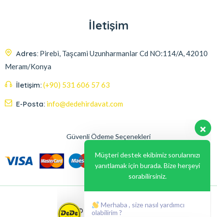
İletişim
Adres:
Pirebi, Taşcami Uzunharmanlar Cd NO:114/A, 42010
Meram/Konya
İletişim:
(+90) 531 606 57 63
E-Posta:
info@dedehirdavat.com
Güvenli Ödeme Seçenekleri
Müşteri destek ekibimiz sorularınızı
yanıtlamak için burada. Bize herşeyi
sorabilirsiniz.
Merhaba , size nasıl yardımcı
olabilirim ?
© 2024, Liabil Dizayn