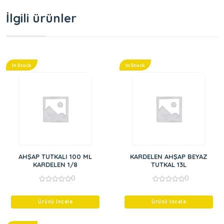
İlgili ürünler
In Stock
In Stock
AHŞAP TUTKALI 100 ML
KARDELEN AHŞAP BEYAZ
KARDELEN 1/8
TUTKAL 13L
0
0
0
0
out
out
of
of
Ürünü İncele
Ürünü İncele
5
5