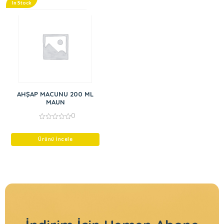
In Stock
AHŞAP MACUNU 200 ML
MAUN
0
0
out
of
Ürünü İncele
5