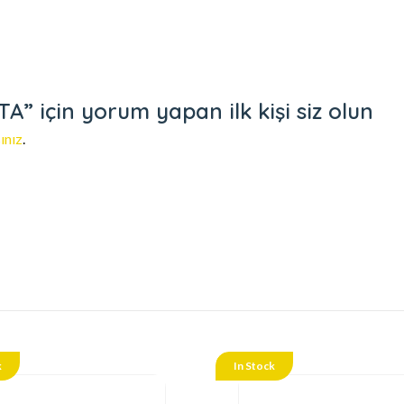
” için yorum yapan ilk kişi siz olun
ınız
.
k
In Stock