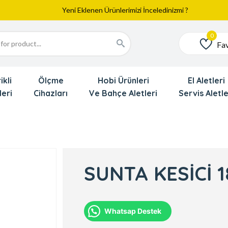
Dede'den Çok Yakında İndirim Gekliyor !!!
Fav
Favoriler
ikli
Ölçme
Hobi Ürünleri
El Aletleri
leri
Cihazları
Ve Bahçe Aletleri
Servis Aletle
SUNTA KESİCİ 
Whatsap Destek