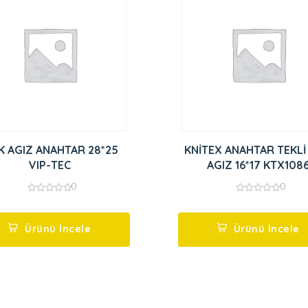
K AGIZ ANAHTAR 28*25
KNİTEX ANAHTAR TEKLİ
VIP-TEC
AGIZ 16*17 KTX108
0
0
0
0
out
out
of
of
5
5
Ürünü İncele
Ürünü İncele