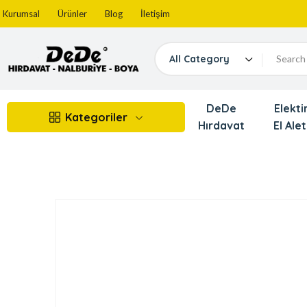
Kurumsal
Ürünler
Blog
İletişim
All Category
DeDe
Elektir
Kategoriler
Hırdavat
El Alet