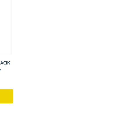
 AÇIK
6