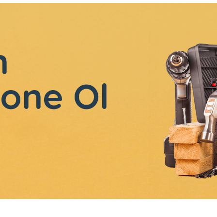
n
one Ol