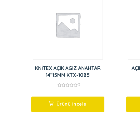
KNİTEX AÇIK AGIZ ANAHTAR
AÇI
14*15MM KTX-1085
0
0
out
of
5
Ürünü İncele