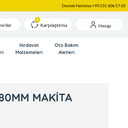
Destek Hattımız:+90 531 606 57 63
Karşılaştırma
oriler
Hesap
Hırdavat
Oto Bakım
ri
Malzemeleri
Aletleri
180MM MAKİTA