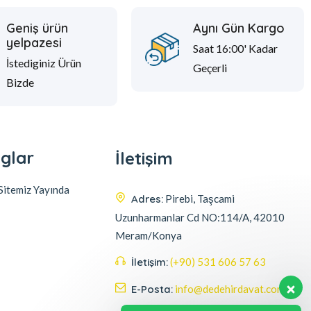
Geniş ürün
Aynı Gün Kargo
yelpazesi
Saat 16:00' Kadar
İstediginiz Ürün
Geçerli
Bizde
glar
İletişim
itemiz Yayında
Adres:
Pirebi, Taşcami
Uzunharmanlar Cd NO:114/A, 42010
Meram/Konya
İletişim:
(+90) 531 606 57 63
E-Posta:
info@dedehirdavat.com