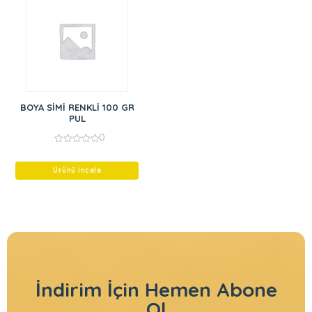
BOYA SİMİ RENKLİ 100 GR
PUL
0
0
out
of
Ürünü İncele
5
İndirim İçin
Hemen Abone
Ol