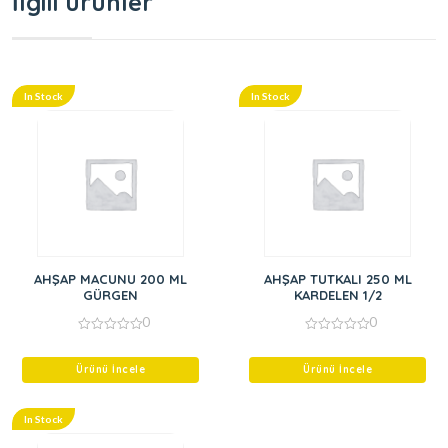
İlgili ürünler
In Stock
In Stock
AHŞAP MACUNU 200 ML
AHŞAP TUTKALI 250 ML
GÜRGEN
KARDELEN 1/2
0
0
0
0
out
out
of
of
Ürünü İncele
Ürünü İncele
5
5
In Stock