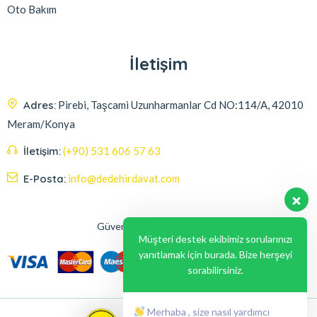
Oto Bakım
İletişim
Adres:
Pirebi, Taşcami Uzunharmanlar Cd NO:114/A, 42010
Meram/Konya
İletişim:
(+90) 531 606 57 63
E-Posta:
info@dedehirdavat.com
Güvenli Ödeme Seçenekleri
Müşteri destek ekibimiz sorularınızı
yanıtlamak için burada. Bize herşeyi
sorabilirsiniz.
Merhaba , size nasıl yardımcı