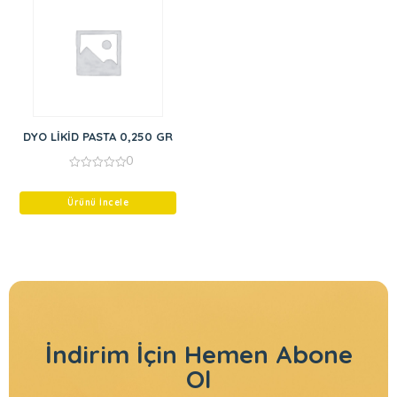
DYO LİKİD PASTA 0,250 GR
0
0
out
of
Ürünü İncele
5
İndirim İçin
Hemen Abone
Ol