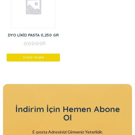
DYO LİKİD PASTA 0,250 GR
0
0
out
of
Ürünü İncele
5
İndirim İçin
Hemen Abone
Ol
E-posta Adresinizi Girmeniz Yeterlidir.