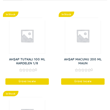
In Stock
In Stock
AHŞAP TUTKALI 100 ML
AHŞAP MACUNU 200 ML
KARDELEN 1/8
MAUN
0
0
0
0
out
out
of
of
Ürünü İncele
Ürünü İncele
5
5
In Stock