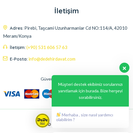
İletişim
Adres:
Pirebi, Taşcami Uzunharmanlar Cd NO:114/A, 42010
Meram/Konya
İletişim:
(+90) 531 606 57 63
E-Posta:
info@dedehirdavat.com
Güvenli Ödeme Seçenekleri
Müşteri destek ekibimiz sorularınızı
yanıtlamak için burada. Bize herşeyi
sorabilirsiniz.
Merhaba , size nasıl yardımcı
olabilirim ?
© 2024, Liabil Dizayn