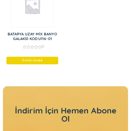
BATARYA UZAY MİX BANYO
GALAKSİ KOD:U116-01
0
0
out
of
Ürünü İncele
5
İndirim İçin
Hemen Abone
Ol