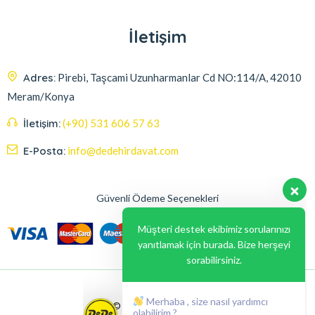
İletişim
Adres:
Pirebi, Taşcami Uzunharmanlar Cd NO:114/A, 42010
Meram/Konya
İletişim:
(+90) 531 606 57 63
E-Posta:
info@dedehirdavat.com
Güvenli Ödeme Seçenekleri
Müşteri destek ekibimiz sorularınızı
yanıtlamak için burada. Bize herşeyi
sorabilirsiniz.
Merhaba , size nasıl yardımcı
olabilirim ?
© 2024, Liabil Dizayn