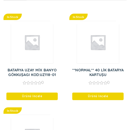
In Stock
In Stock
BATARYA UZAY MİX BANYO
**NORMAL** 40 LİK BATARYA
GÖKKUŞAGI KOD:UZ118-01
KARTUŞU
0
0
0
0
out
out
of
of
Ürünü İncele
Ürünü İncele
5
5
In Stock