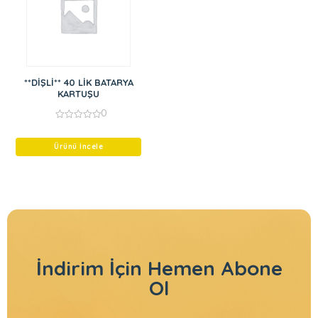
**DİŞLİ** 40 LİK BATARYA
KARTUŞU
0
0
out
of
Ürünü İncele
5
İndirim İçin
Hemen Abone
Ol