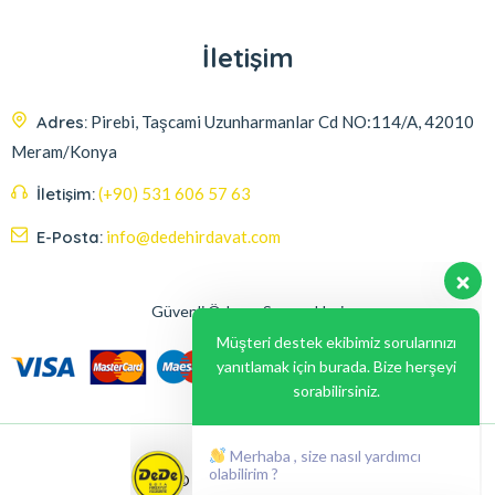
İletişim
Adres:
Pirebi, Taşcami Uzunharmanlar Cd NO:114/A, 42010
Meram/Konya
İletişim:
(+90) 531 606 57 63
E-Posta:
info@dedehirdavat.com
Güvenli Ödeme Seçenekleri
Müşteri destek ekibimiz sorularınızı
yanıtlamak için burada. Bize herşeyi
sorabilirsiniz.
Merhaba , size nasıl yardımcı
olabilirim ?
© 2024, Liabil Dizayn