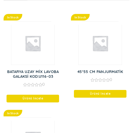
In Stock
In Stock
BATARYA UZAY MİX LAVOBA
45*55 CM PANJURMATİK
GALAKSİ KOD:U116-03
0
0
0
out
0
of
out
Ürünü İncele
5
of
Ürünü İncele
5
In Stock