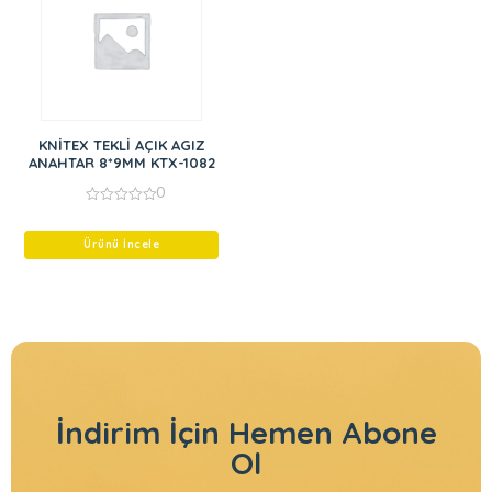
KNİTEX TEKLİ AÇIK AGIZ
ANAHTAR 8*9MM KTX-1082
0
0
out
of
Ürünü İncele
5
İndirim İçin
Hemen Abone
Ol