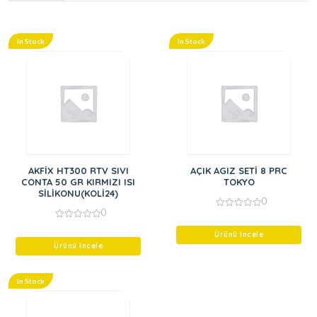
In Stock
In Stock
AKFİX HT300 RTV SIVI
AÇIK AGIZ SETİ 8 PRC
CONTA 50 GR KIRMIZI ISI
TOKYO
SİLİKONU(KOLİ24)
0
0
0
out
0
of
out
Ürünü İncele
5
of
Ürünü İncele
5
In Stock