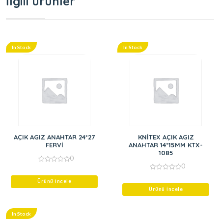
İlgili ürünler
In Stock
In Stock
AÇIK AGIZ ANAHTAR 24*27
KNİTEX AÇIK AGIZ
FERVİ
ANAHTAR 14*15MM KTX-
1085
0
0
0
out
0
of
Ürünü İncele
out
5
of
Ürünü İncele
5
In Stock