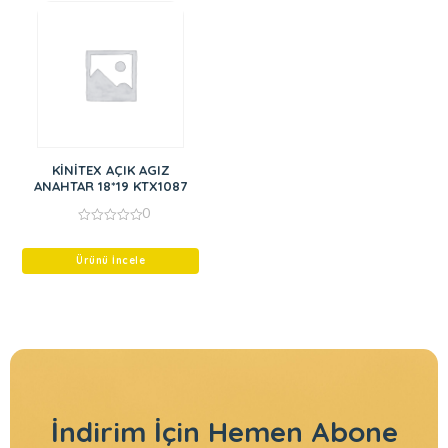
KİNİTEX AÇIK AGIZ
ANAHTAR 18*19 KTX1087
0
0
out
of
Ürünü İncele
5
İndirim İçin
Hemen Abone