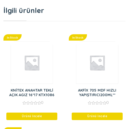
İlgili ürünler
In Stock
In Stock
KNİTEX ANAHTAR TEKLİ
AKFİX 705 MDF HIZLI
AÇIK AGIZ 16*17 KTX1086
YAPIŞTIRICI200ML**
0
0
0
0
out
out
of
of
Ürünü İncele
Ürünü İncele
5
5