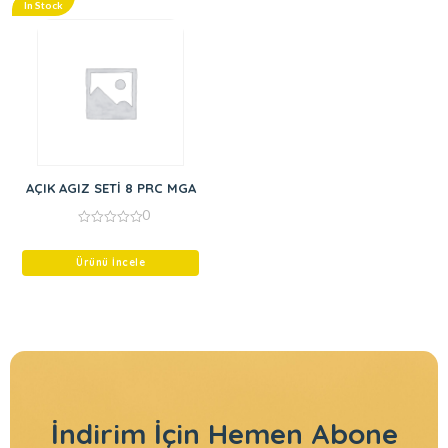
In Stock
AÇIK AGIZ SETİ 8 PRC MGA
0
0
out
of
Ürünü İncele
5
İndirim İçin
Hemen Abone