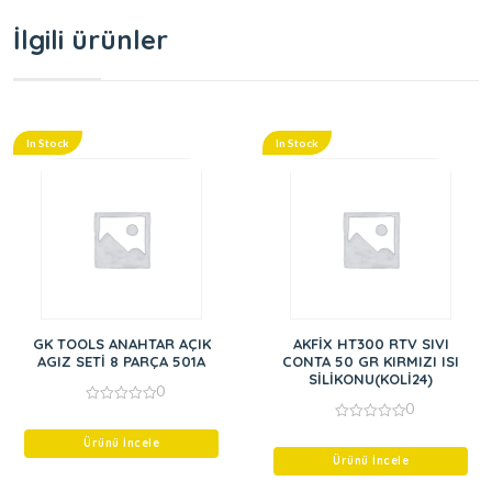
İlgili ürünler
In Stock
In Stock
GK TOOLS ANAHTAR AÇIK
AKFİX HT300 RTV SIVI
AGIZ SETİ 8 PARÇA 501A
CONTA 50 GR KIRMIZI ISI
SİLİKONU(KOLİ24)
0
0
0
out
0
of
Ürünü İncele
out
5
of
Ürünü İncele
5