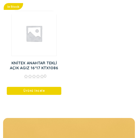
In Stock
KNİTEX ANAHTAR TEKLİ
AÇIK AGIZ 16*17 KTX1086
0
0
out
of
Ürünü İncele
5