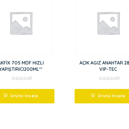
AKFİX 705 MDF HIZLI
AÇIK AGIZ ANAHTAR 2
YAPIŞTIRICI200ML**
VIP-TEC
0
0
0
0
out
out
of
of
5
5
Ürünü İncele
Ürünü İncele