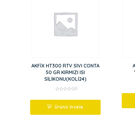
AKFİX HT300 RTV SIVI CONTA
50 GR KIRMIZI ISI
SİLİKONU(KOLİ24)
0
0
out
of
5
Ürünü İncele