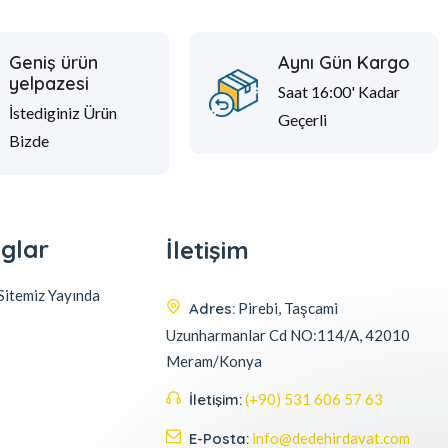
Geniş ürün
Aynı Gün Kargo
yelpazesi
Saat 16:00' Kadar
İstediginiz Ürün
Geçerli
Bizde
glar
İletişim
itemiz Yayında
Adres:
Pirebi, Taşcami
Uzunharmanlar Cd NO:114/A, 42010
Meram/Konya
İletişim:
(+90) 531 606 57 63
E-Posta:
info@dedehirdavat.com