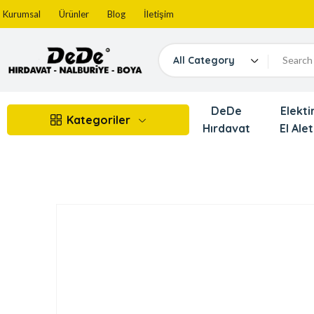
Kurumsal
Ürünler
Blog
İletişim
All Category
DeDe
Elektir
Kategoriler
Hırdavat
El Alet