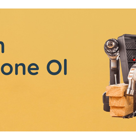
n
one Ol