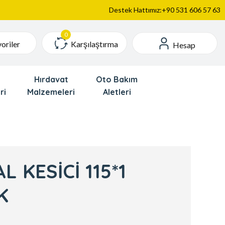
Destek Hattımız:+90 531 606 57 63
Karşılaştırma
oriler
Hesap
Hırdavat
Oto Bakım
ri
Malzemeleri
Aletleri
 KESİCİ 115*1
K