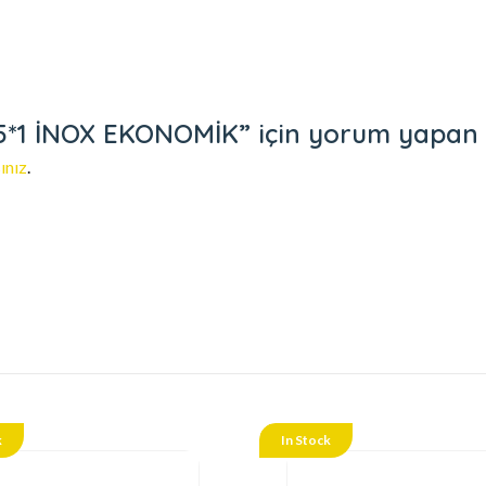
*1 İNOX EKONOMİK” için yorum yapan ilk
ınız
.
k
In Stock