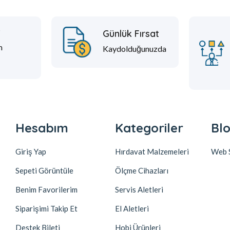
t
Günlük Fırsat
m
Kaydolduğunuzda
Hesabım
Kategoriler
Blo
Giriş Yap
Hırdavat Malzemeleri
Web S
Sepeti Görüntüle
Ölçme Cihazları
Benim Favorilerim
Servis Aletleri
Siparişimi Takip Et
El Aletleri
Destek Bileti
Hobi Ürünleri