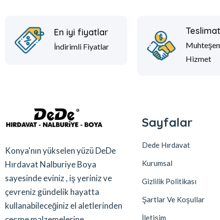
Teslima
En iyi fiyatlar
Muhteşe
İndirimli Fiyatlar
Hizmet
Sayfalar
Dede Hırdavat
Konya'nın yükselen yüzü DeDe
Kurumsal
Hırdavat Nalburiye Boya
sayesinde eviniz , iş yeriniz ve
Gizlilik Politikası
çevreniz gündelik hayatta
Şartlar Ve Koşullar
kullanabileceğiniz el aletlerinden
İletişim
çeşme malzemelerine ,