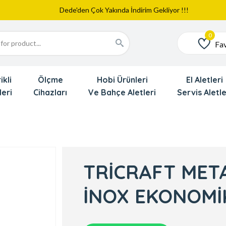
Web Sitemiz Yayında
Yeni Eklenen Ürünlerimizi İnceledinizmi ?
Dede'den Çok Yakında İndirim Gekliyor !!!
Fav
Favoriler
ikli
Ölçme
Hobi Ürünleri
El Aletleri
leri
Cihazları
Ve Bahçe Aletleri
Servis Aletle
TRİCRAFT METAL
İNOX EKONOMİ