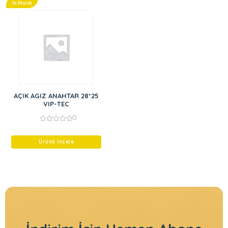
In Stock
AÇIK AGIZ ANAHTAR 28*25
VIP-TEC
0
0
out
of
Ürünü İncele
5