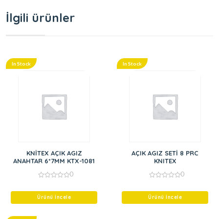
İlgili ürünler
In Stock
In Stock
KNİTEX AÇIK AGIZ
AÇIK AGIZ SETİ 8 PRC
ANAHTAR 6*7MM KTX-1081
KNITEX
0
0
0
0
out
out
of
of
Ürünü İncele
Ürünü İncele
5
5