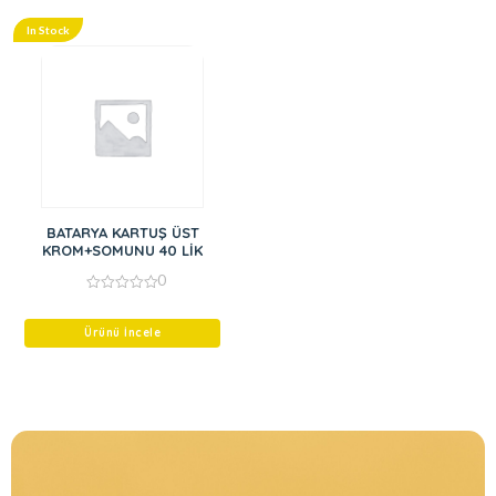
In Stock
BATARYA KARTUŞ ÜST
KROM+SOMUNU 40 LİK
0
0
out
of
Ürünü İncele
5