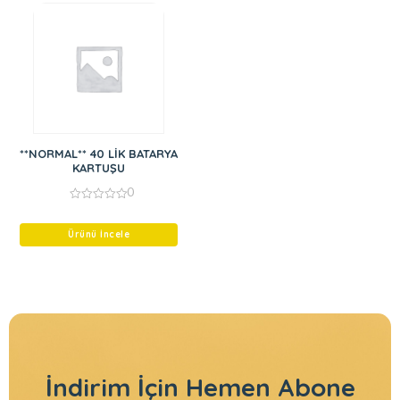
**NORMAL** 40 LİK BATARYA
KARTUŞU
0
0
out
of
Ürünü İncele
5
İndirim İçin
Hemen Abone