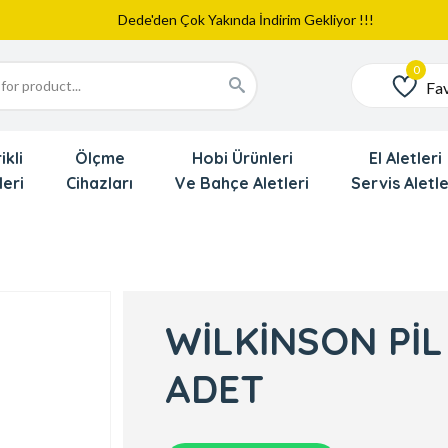
Web Sitemiz Yayında
Yeni Eklenen Ürünlerimizi İnceledinizmi ?
Dede'den Çok Yakında İndirim Gekliyor !!!
Fav
Favoriler
ikli
Ölçme
Hobi Ürünleri
El Aletleri
leri
Cihazları
Ve Bahçe Aletleri
Servis Aletle
WİLKİNSON PİL
ADET