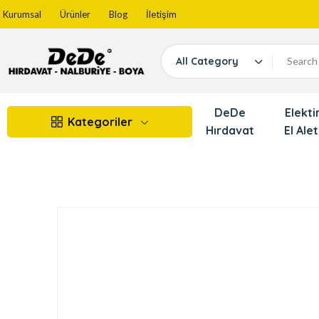
Kurumsal
Ürünler
Blog
İletişim
All Category
DeDe
Elektir
Kategoriler
Hırdavat
El Alet