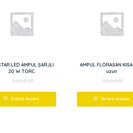
TAR LED AMPUL ŞARJLI
AMPUL FLORASAN KISA 
20 W TORC
uzun
0
0
0
0
out
out
of
of
5
5
Ürünü İncele
Ürünü İncele