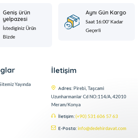
Geniş ürün
Aynı Gün Kargo
yelpazesi
Saat 16:00' Kadar
İstediginiz Ürün
Geçerli
Bizde
glar
İletişim
itemiz Yayında
Adres:
Pirebi, Taşcami
Uzunharmanlar Cd NO:114/A, 42010
Meram/Konya
İletişim:
(+90) 531 606 57 63
E-Posta:
info@dedehirdavat.com