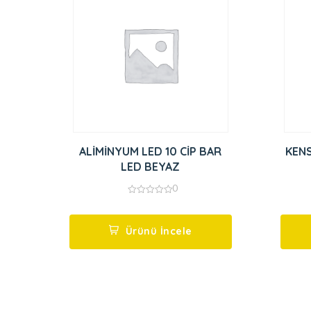
ALİMİNYUM LED 10 CİP BAR
KENS
LED BEYAZ
0
0
out
of
5
Ürünü İncele