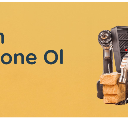
n
one Ol