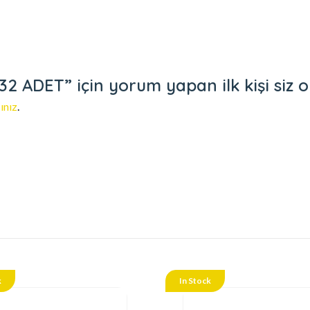
 ADET” için yorum yapan ilk kişi siz o
ınız
.
k
In Stock