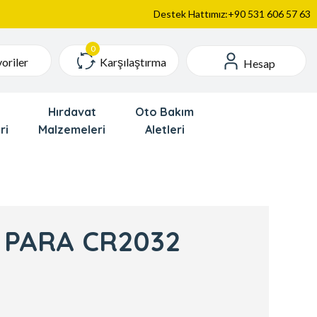
Destek Hattımız:+90 531 606 57 63
Karşılaştırma
oriler
Hesap
Hırdavat
Oto Bakım
ri
Malzemeleri
Aletleri
 PARA CR2032