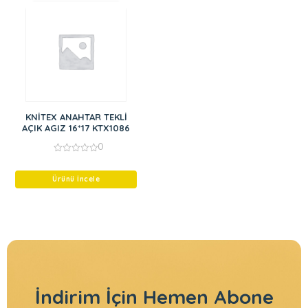
KNİTEX ANAHTAR TEKLİ
AÇIK AGIZ 16*17 KTX1086
0
0
out
of
Ürünü İncele
5
İndirim İçin
Hemen Abone