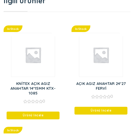
İlgili ürünler
In Stock
In Stock
KNİTEX AÇIK AGIZ
AÇIK AGIZ ANAHTAR 24*27
ANAHTAR 14*15MM KTX-
FERVİ
1085
0
0
0
out
0
of
out
Ürünü İncele
5
of
Ürünü İncele
5
In Stock