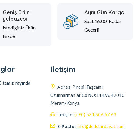
Geniş ürün
Aynı Gün Kargo
yelpazesi
Saat 16:00' Kadar
İstediginiz Ürün
Geçerli
Bizde
glar
İletişim
itemiz Yayında
Adres:
Pirebi, Taşcami
Uzunharmanlar Cd NO:114/A, 42010
Meram/Konya
İletişim:
(+90) 531 606 57 63
E-Posta:
info@dedehirdavat.com