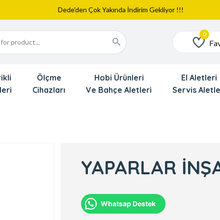
Web Sitemiz Yayında
Yeni Eklenen Ürünlerimizi İnceledinizmi ?
Dede'den Çok Yakında İndirim Gekliyor !!!
Fav
Favoriler
ikli
Ölçme
Hobi Ürünleri
El Aletleri
leri
Cihazları
Ve Bahçe Aletleri
Servis Aletle
YAPARLAR İNŞA
Whatsap Destek