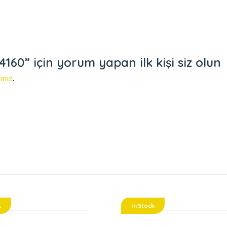
60” için yorum yapan ilk kişi siz olun
ınız
.
k
In Stock