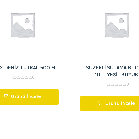
SELSİX DENİZ TUTKAL 500 ML
SÜZEKLİ SULAMA BİD
10LT YEŞİL BÜYÜK
0
0
0
out
0
of
out
5
Ürünü İncele
of
5
Ürünü İncele