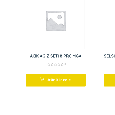
AÇIK AGIZ SETİ 8 PRC MGA
0
0
out
of
5
Ürünü İncele