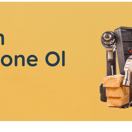
n
one Ol