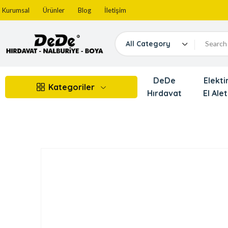
Kurumsal
Ürünler
Blog
İletişim
All Category
DeDe
Elektir
Kategoriler
Hırdavat
El Alet