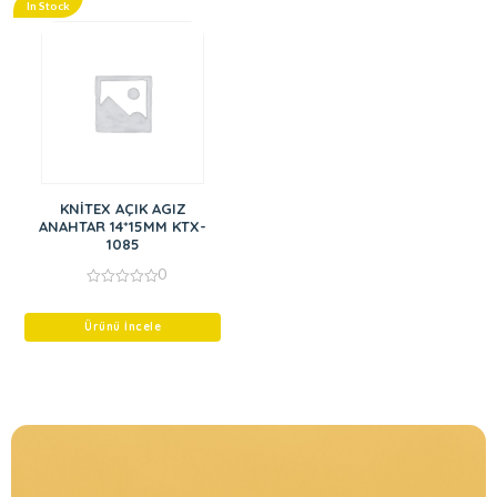
In Stock
KNİTEX AÇIK AGIZ
ANAHTAR 14*15MM KTX-
1085
0
0
out
of
Ürünü İncele
5