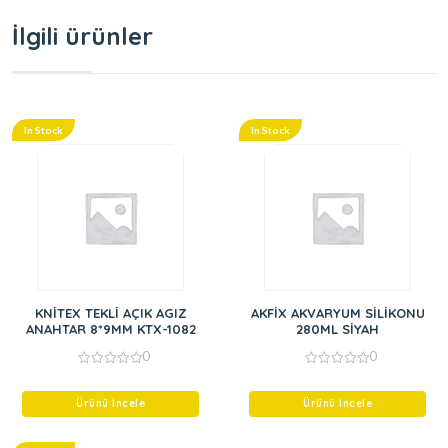
İlgili ürünler
In Stock
In Stock
KNİTEX TEKLİ AÇIK AGIZ
AKFİX AKVARYUM SİLİKONU
ANAHTAR 8*9MM KTX-1082
280ML SİYAH
0
0
0
0
out
out
of
of
Ürünü İncele
Ürünü İncele
5
5